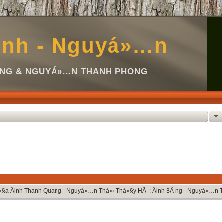
inh - Nguyá»…n
Ã NG & NGUYÁ»…N THANH PHONG
á»§a Äinh Thanh Quang - Nguyá»…n Thá»‹ Thá»§y HÃ : Äinh BÃ ng - Nguyá»…