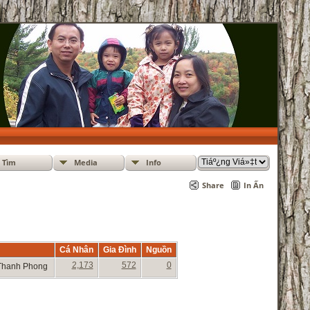
Tìm
Media
Info
Share
In Ấn
Cá Nhân
Gia Đình
Nguồn
2,173
572
0
n Thanh Phong