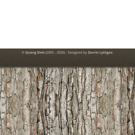
©
Quang Dinh
(2005 - 2026) - Designed by
Darrin Lythgoe
.