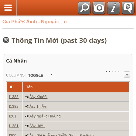
Gia Pháº£ Äinh - Nguyá»…n
Thông Tin Mới (past 30 days)
Cá Nhân
COL
UMN
S:
TOGGLE
ID
Tên
I1383
Ãšy Kháº£i
I1382
Ãšy ThiÃªn
I201
Ãšy Ngá»c HoÃ ng
I1381
Ãšy Háº­u
I200
Ãšy Phi HoÃ ng (PhÃº), Gioan Baotixita