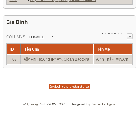
Gia Đình
COL
UMN
S:
TOGGLE
ID
Tên Cha
Tên Mẹ
F67
Ãšy Phi HoÃ ng (PhÃº), Gioan Baotixita
Äinh Thá»‹ XuyÃªn
Switch to standard site
©
Quang Dinh
(2005 - 2026) - Designed by
Darrin Lythgoe
.