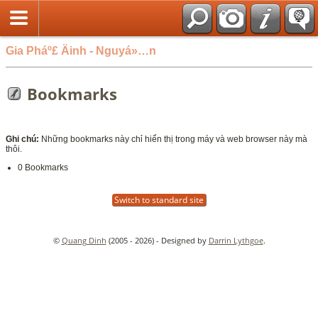
Gia Pháº£ Äinh - Nguyá»…n
Bookmarks
Ghi chú:
Những bookmarks này chỉ hiển thị trong máy và web browser này mà
thôi.
0 Bookmarks
Switch to standard site
©
Quang Dinh
(2005 - 2026) - Designed by
Darrin Lythgoe
.