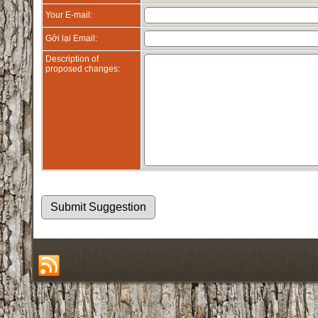
Your E-mail:
Gởi lại Email:
Description of
proposed changes: