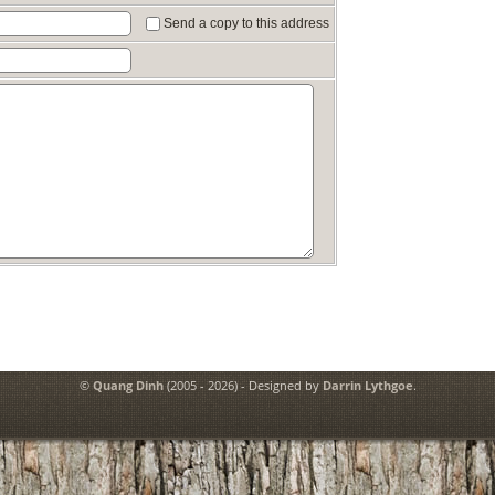
Send a copy to this address
©
Quang Dinh
(2005 - 2026) - Designed by
Darrin Lythgoe
.