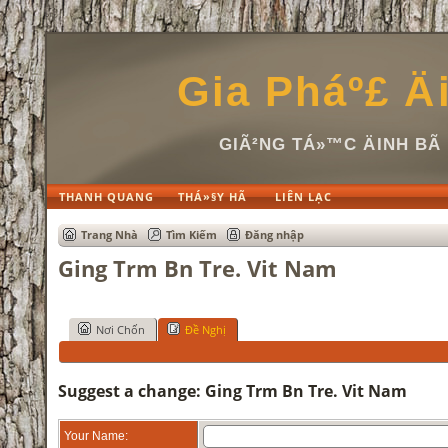
Gia Pháº£ Ä
GIÃ²NG TÁ»™C ÄINH B
THANH QUANG
THÁ»§Y HÃ
LIÊN LẠC
Trang Nhà
Tìm Kiếm
Đăng nhập
Ging Trm Bn Tre. Vit Nam
Nơi Chốn
Đề Nghị
Suggest a change: Ging Trm Bn Tre. Vit Nam
Your Name: