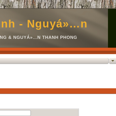
inh - Nguyá»…n
Ã NG & NGUYÁ»…N THANH PHONG