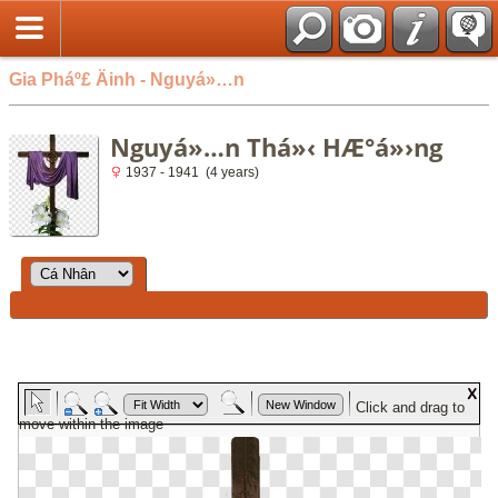
Gia Pháº£ Äinh - Nguyá»…n
Nguyá»…n Thá»‹ HÆ°á»›ng
1937 - 1941 (4 years)