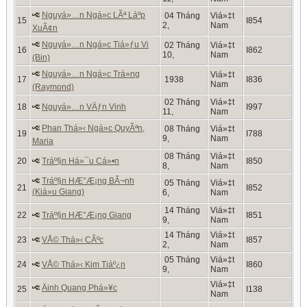
Nguyá»…n Ngá»c LÃª Láº­p
04 Tháng
Viá»‡t
15
I854
2,
Nam
XuÃ¢n
Nguyá»…n Ngá»c Tiá»ƒu Vi
02 Tháng
Viá»‡t
16
I862
10,
Nam
(Bin)
Nguyá»…n Ngá»c Trá»ng
Viá»‡t
17
1938
I836
Nam
(Raymond)
02 Tháng
Viá»‡t
18
Nguyá»…n VÄƒn Vinh
I997
11,
Nam
Phan Thá»‹ Ngá»c QuyÃªn,
08 Tháng
Viá»‡t
19
I788
9,
Nam
Maria
08 Tháng
Viá»‡t
20
Tráº§n Há»¯u Cá»•n
I850
8,
Nam
Tráº§n HÆ°Æ¡ng BÃ¬nh
05 Tháng
Viá»‡t
21
I852
(Kiá»u Giang)
6,
Nam
14 Tháng
Viá»‡t
22
Tráº§n HÆ°Æ¡ng Giang
I851
9,
Nam
14 Tháng
Viá»‡t
23
VÅ© Thá»‹ CÃºc
I857
2,
Nam
05 Tháng
Viá»‡t
24
VÅ© Thá»‹ Kim Tiáº¿n
I860
9,
Nam
Viá»‡t
Äinh Quang Phá»¥c
25
I138
Nam