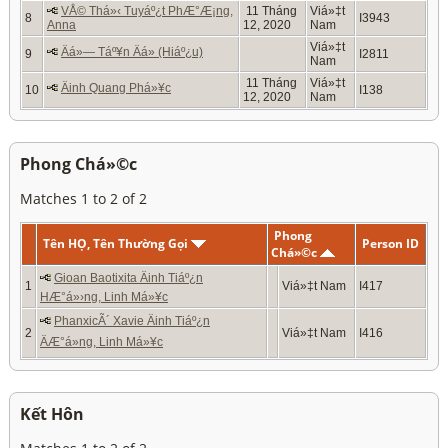
VÅ© Thá»‹ Tuyáº¿t PhÆ°Æ¡ng,
11 Tháng
Viá»‡t
8
I3943
Anna
12, 2020
Nam
Viá»‡t
Äá»— Táº¥n Äá» (Hiáº¿u)
9
I2811
Nam
11 Tháng
Viá»‡t
Äinh Quang Phá»¥c
10
I138
12, 2020
Nam
Phong Chá»©c
Matches 1 to 2 of 2
Phong
Tên HỌ, Tên Thường Gọi
Person ID
Chá»©c
Gioan Baotixita Äinh Tiáº¿n
1
Viá»‡t Nam
I417
HÆ°á»›ng, Linh Má»¥c
PhanxicÃ´ Xavie Äinh Tiáº¿n
2
Viá»‡t Nam
I416
ÄÆ°á»ng, Linh Má»¥c
Kết Hôn