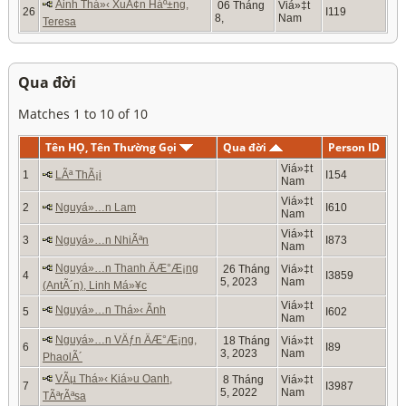
Äinh Thá»‹ XuÃ¢n Háº±ng,
06 Tháng
Viá»‡t
26
I119
8,
Nam
Teresa
Qua đời
Matches 1 to 10 of 10
Tên HỌ, Tên Thường Gọi
Qua đời
Person ID
Viá»‡t
1
LÃª ThÃ¡i
I154
Nam
Viá»‡t
2
Nguyá»…n Lam
I610
Nam
Viá»‡t
3
Nguyá»…n NhiÃªn
I873
Nam
Nguyá»…n Thanh ÄÆ°Æ¡ng
26 Tháng
Viá»‡t
4
I3859
5, 2023
Nam
(AntÃ´n), Linh Má»¥c
Viá»‡t
Nguyá»…n Thá»‹ Ãnh
5
I602
Nam
Nguyá»…n VÄƒn ÄÆ°Æ¡ng,
18 Tháng
Viá»‡t
6
I89
3, 2023
Nam
PhaolÃ´
VÃµ Thá»‹ Kiá»u Oanh,
8 Tháng
Viá»‡t
7
I3987
5, 2022
Nam
TÃªrÃªsa