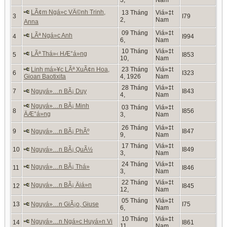
LÃ¢m Ngá»c VÄ©nh Trinh,
13 Tháng
Viá»‡t
3
I79
2,
Nam
Anna
09 Tháng
Viá»‡t
LÃª Ngá»c Anh
4
I994
6,
Nam
10 Tháng
Viá»‡t
LÃª Thá»‹ HÆ°á»ng
5
I853
10,
Nam
Linh má»¥c LÃª XuÃ¢n Hoa,
23 Tháng
Viá»‡t
6
I323
Gioan Baotixita
4, 1926
Nam
28 Tháng
Viá»‡t
7
Nguyá»…n BÃ¡ Duy
I843
4,
Nam
Nguyá»…n BÃ¡ Minh
03 Tháng
Viá»‡t
8
I856
ÄÆ°á»ng
3,
Nam
26 Tháng
Viá»‡t
9
Nguyá»…n BÃ¡ PhÃº
I847
9,
Nam
17 Tháng
Viá»‡t
10
Nguyá»…n BÃ¡ QuÃ½
I849
3,
Nam
24 Tháng
Viá»‡t
Nguyá»…n BÃ¡ Thá»
11
I846
3,
Nam
22 Tháng
Viá»‡t
Nguyá»…n BÃ¡ Äiá»n
12
I845
12,
Nam
05 Tháng
Viá»‡t
13
Nguyá»…n GiÃ¡o, Giuse
I75
6,
Nam
10 Tháng
Viá»‡t
Nguyá»…n Ngá»c Huyá»n Vi
14
I861
11,
Nam