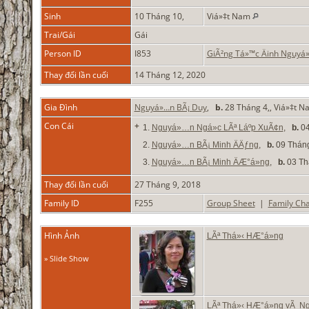
Sinh
10 Tháng 10,
Viá»‡t Nam
Trai/Gái
Gái
Person ID
I853
GiÃ²ng Tá»™c Äinh Nguyá
Thay đổi lần cuối
14 Tháng 12, 2020
Gia Đình
Nguyá»…n BÃ¡ Duy
,
b.
28 Tháng 4,, Viá»‡t 
Con Cái
+
1.
Nguyá»…n Ngá»c LÃª Láº­p XuÃ¢n
,
b.
04
2.
Nguyá»…n BÃ¡ Minh ÄÄƒng
,
b.
09 Tháng
3.
Nguyá»…n BÃ¡ Minh ÄÆ°á»ng
,
b.
03 Th
Thay đổi lần cuối
27 Tháng 9, 2018
Family ID
F255
Group Sheet
|
Family Cha
Hình Ảnh
LÃª Thá»‹ HÆ°á»ng
» Slide Show
LÃª Thá»‹ HÆ°á»ng vÃ N