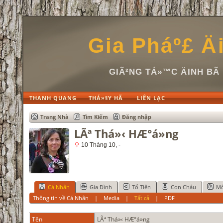
Gia Pháº£ Ä
GIÃ²NG TÁ»™C ÄINH B
THANH QUANG
THÁ»§Y HÃ
LIÊN LẠC
Trang Nhà
Tìm Kiếm
Đăng nhập
LÃª Thá»‹ HÆ°á»ng
10 Tháng 10, -
Cá Nhân
Gia Đình
Tổ Tiên
Con Cháu
Mố
Thông tin về Cá Nhân
|
Media
|
Tất cả
|
PDF
Tên
LÃª
Thá»‹ HÆ°á»ng