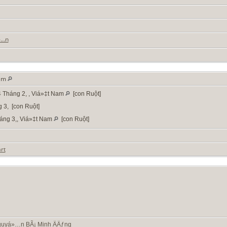
»…n
Nam
 Tháng 2, , Viá»‡t Nam
[con Ruột]
 3, [con Ruột]
áng 3,, Viá»‡t Nam
[con Ruột]
rt
guyá»…n BÃ¡ Minh ÄÄƒng