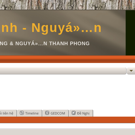
inh - Nguyá»…n
Ã NG & NGUYÁ»…N THANH PHONG
i liên hệ
Timeline
GEDCOM
Đề Nghị