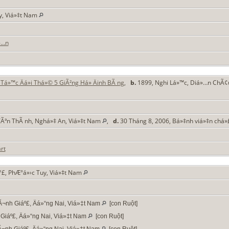
y, Viá»‡t Nam
»…n
Tá»™c Äá»i Thá»© 5 GiÃ²ng Há» Äinh BÃ ng
,
b.
1899, Nghi Lá»™c, Diá»…n ChÃ¢
Ãªn ThÃ nh, Nghá»‡ An, Viá»‡t Nam
,
d.
30 Tháng 8, 2006, Bá»‡nh viá»‡n chá»
rt
£, PhÆ°á»›c Tuy, Viá»‡t Nam
Ã¬nh Giáº£, Äá»“ng Nai, Viá»‡t Nam
[con Ruột]
Giáº£, Äá»“ng Nai, Viá»‡t Nam
[con Ruột]