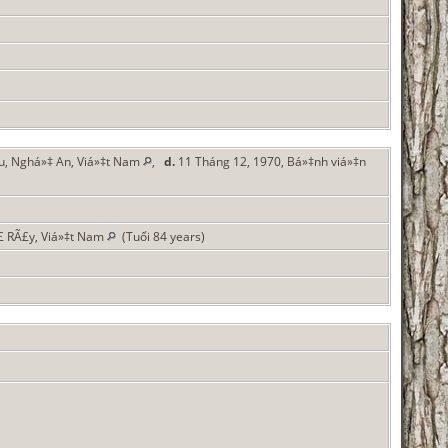
u, Nghá»‡ An, Viá»‡t Nam
,
d.
11 Tháng 12, 1970, Bá»‡nh viá»‡n
£ RÃ£y, Viá»‡t Nam
(Tuổi 84 years)