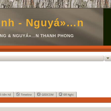
inh - Nguyá»…n
Ã NG & NGUYÁ»…N THANH PHONG
i liên hệ
Timeline
GEDCOM
Đề Nghị