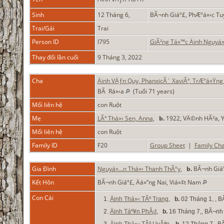
Sinh
12 Tháng 6,
BÃ¬nh Giáº£, PhÆ°á»›c Tu
Trai/Gái
Trai
Person ID
I795
GiÃ²ng Tá»™c Äinh Nguyá
Thay đổi lần cuối
9 Tháng 3, 2022
Cha
Äinh VÄƒn Quy, PhanxicÃ´ XaviÃª, TrÆ°á»Ÿng 
BÃ Rá»‹a
(Tuổi 71 years)
Mối liên hệ
con Ruột
Mẹ
LÃª Thá»‹ Sen, Anna
,
b.
1922, VÄ©nh HÃ²a, Y
Mối liên hệ
con Ruột
Family ID
F20
Group Sheet
|
Family Cha
Gia Đình
Nguyá»…n Thá»‹ Thanh ThÃºy
,
b.
BÃ¬nh Giáº
Kết Hôn
BÃ¬nh Giáº£, Äá»“ng Nai, Viá»‡t Nam
Con Cái
1.
Äinh Thá»‹ TÃº Trang
,
b.
02 Tháng 1, , B
2.
Äinh Táº¥n PhÃ¡t
,
b.
16 Tháng 7,, BÃ¬nh 