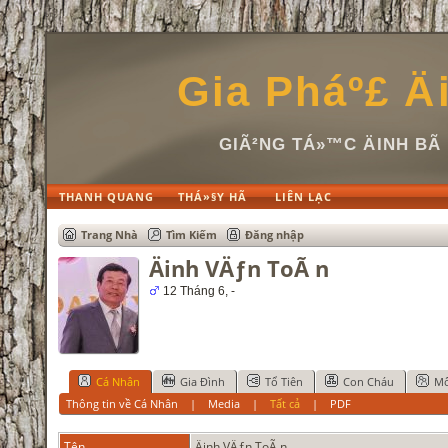
Gia Pháº£ Ä
GIÃ²NG TÁ»™C ÄINH B
THANH QUANG
THÁ»§Y HÃ
LIÊN LẠC
Trang Nhà
Tìm Kiếm
Đăng nhập
Äinh VÄƒn ToÃ n
12 Tháng 6, -
Cá Nhân
Gia Đình
Tổ Tiên
Con Cháu
Mố
Thông tin về Cá Nhân
|
Media
|
Tất cả
|
PDF
Tên
Äinh
VÄƒn ToÃ n