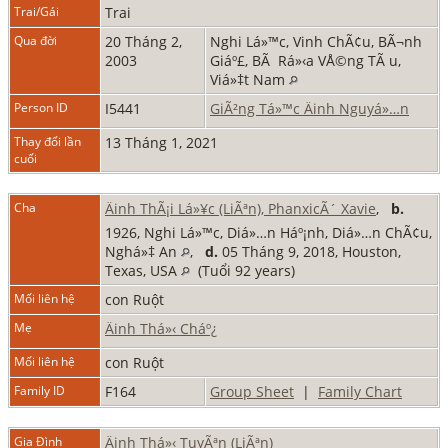
Trai/Gái
Trai
Qua đời
20 Tháng 2,
Nghi Lá»™c, Vinh ChÃ¢u, BÃ¬nh
2003
Giáº£, BÃ Rá»‹a VÅ©ng TÃ u,
Viá»‡t Nam
Person ID
I5441
GiÃ²ng Tá»™c Äinh Nguyá»…n
Thay đổi lần
13 Tháng 1, 2021
cuối
Cha
Äinh ThÃ¡i Lá»¥c (LiÃªn), PhanxicÃ´ Xavie
,
b.
1926, Nghi Lá»™c, Diá»…n Háº¡nh, Diá»…n ChÃ¢u,
Nghá»‡ An
,
d.
05 Tháng 9, 2018, Houston,
Texas, USA
(Tuổi 92 years)
Mối liên hệ
con Ruột
Mẹ
Äinh Thá»‹ Cháº¿
Mối liên hệ
con Ruột
Family ID
F164
Group Sheet
|
Family Chart
Gia Đình
Äinh Thá»‹ TuyÃªn (LiÃªn)