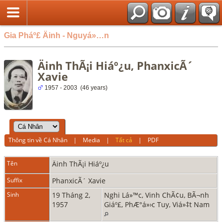
Gia Pháº£ Äinh - Nguyá»…n
Äinh ThÃ¡i Hiáº¿u, PhanxicÃ´
Xavie
1957 - 2003 (46 years)
Thông tin về Cá Nhân
|
Media
|
Tất cả
|
PDF
Tên
Äinh
ThÃ¡i Hiáº¿u
Suffix
PhanxicÃ´ Xavie
Sinh
19 Tháng 2,
Nghi Lá»™c, Vinh ChÃ¢u, BÃ¬nh
1957
Giáº£, PhÆ°á»›c Tuy, Viá»‡t Nam