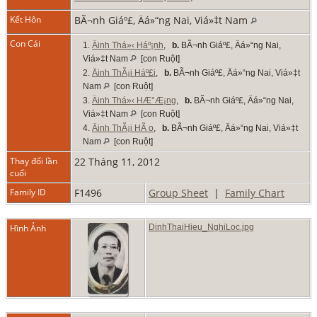
Kết Hôn
BÃ¬nh Giáº£, Äá»“ng Nai, Viá»‡t Nam
Con Cái
1.
Äinh Thá»‹ Háº¡nh
,
b.
BÃ¬nh Giáº£, Äá»“ng Nai,
Viá»‡t Nam
[con Ruột]
2.
Äinh ThÃ¡i Háº£i
,
b.
BÃ¬nh Giáº£, Äá»“ng Nai, Viá»‡t
Nam
[con Ruột]
3.
Äinh Thá»‹ HÆ°Æ¡ng
,
b.
BÃ¬nh Giáº£, Äá»“ng Nai,
Viá»‡t Nam
[con Ruột]
4.
Äinh ThÃ¡i HÃ o
,
b.
BÃ¬nh Giáº£, Äá»“ng Nai, Viá»‡t
Nam
[con Ruột]
Thay đổi lần
22 Tháng 11, 2012
cuối
Family ID
F1496
Group Sheet
|
Family Chart
Hình Ảnh
DinhThaiHieu_NghiLoc.jpg