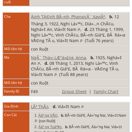
cuối
Cha
Äinh TÄ©nh BÃ¬nh, PhanxicÃ´ XaviÃª
,
b.
12
Tháng 3, 1922, Nghi Lá»™c, Diá»…n ChÃ¢u,
Nghá»‡ An, Viá»‡t Nam
,
d.
23 Tháng 1, 1999,
Nghi Lá»™c, Vinh ChÃ¢u, BÃ¬nh Giáº£, BÃ Rá»‹a
VÅ©ng TÃ u, Viá»‡t Nam
(Tuổi 76 years)
Mối liên hệ
con Ruột
Mẹ
NgÃ´ Thá»‹ LÆ°á»£ng, Anna
,
b.
1925, Nghá»‡
An
,
d.
08 Tháng 1, 2013, Nghi Lá»™c, Vinh
ChÃ¢u, BÃ¬nh Giáº£, BÃ Rá»‹a - VÅ©ng TÃ u,
Viá»‡t Nam
(Tuổi 88 years)
Mối liên hệ
con Ruột
Family ID
F49
Group Sheet
|
Family Chart
Gia Đình
LÃª ThÃ¡i
,
d.
Viá»‡t Nam
Con Cái
1.
Äáº·ng VÅ©
,
b.
BÃ¬nh Giáº£, Äá»“ng Nai, Viá»‡t Nam
[con Ruột]
2.
Äáº·ng Tuáº¥n
,
b.
BÃ¬nh Giáº£, Äá»“ng Nai, Viá»‡t