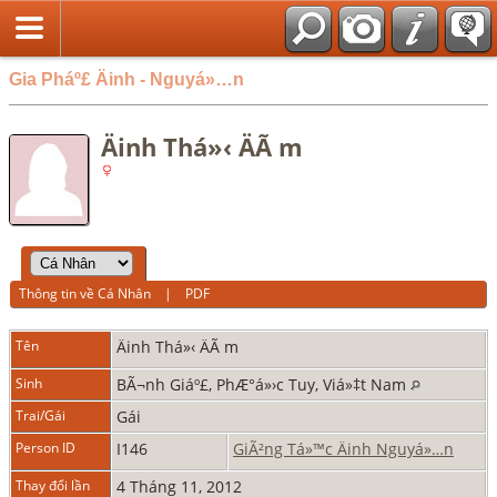
Gia Pháº£ Äinh - Nguyá»…n
Äinh Thá»‹ ÄÃ m
Thông tin về Cá Nhân
|
PDF
Tên
Äinh
Thá»‹ ÄÃ m
Sinh
BÃ¬nh Giáº£, PhÆ°á»›c Tuy, Viá»‡t Nam
Trai/Gái
Gái
Person ID
I146
GiÃ²ng Tá»™c Äinh Nguyá»…n
Thay đổi lần
4 Tháng 11, 2012