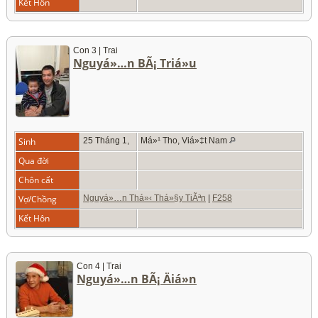
Kết Hôn
Con 3 | Trai
Nguyá»…n BÃ¡ Triá»u
Sinh
25 Tháng 1,
Má»¹ Tho, Viá»‡t Nam
Qua đời
Chôn cất
Vợ/Chồng
Nguyá»…n Thá»‹ Thá»§y TiÃªn
|
F258
Kết Hôn
Con 4 | Trai
Nguyá»…n BÃ¡ Äiá»n