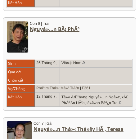
Kết Hôn
Con 6 | Trai
Nguyá»…n BÃ¡ PhÃº
Sinh
26 Tháng 9,
Viá»‡t Nam
Qua đời
Chôn cất
Vợ/Chồng
Pháº¡m Thá»‹ Má»¹ TiÃªn
|
F261
Kết Hôn
12 Tháng 7,
Tá»« ÄÆ°á»ng Nguyá»…n Ngá»c, xÃ£
PhÃº An HÃ²a, tá»‰nh Báº¿n Tre
Con 7 | Gái
Nguyá»…n Thá»‹ Thá»§y HÃ , Teresa