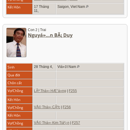
Kết Hôn
17 Tháng
Saigon, Viet Nam
11,
Con 2 | Trai
Nguyá»…n BÃ¡ Duy
Sinh
28 Tháng 4,
Viá»‡t Nam
Qua đời
Chôn cất
Vợ/Chồng
LÃª Thá»‹ HÆ°á»ng
|
F255
Kết Hôn
Vợ/Chồng
VÅ© Thá»‹ CÃºc
|
F256
Kết Hôn
Vợ/Chồng
VÅ© Thá»‹ Kim Tiáº¿n
|
F257