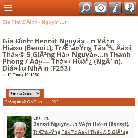
Gia Pháº£ Äinh - Nguyá»…n
Gia Đình: Benoit Nguyá»…n VÄƒn
Hiá»n (Benoit), TrÆ°á»Ÿng Tá»™c Äá»i
Thá»© 5 GiÃ²ng Há» Nguyá»…n Thanh
Phong / Äá»— Thá»‹ Huáº¿ (NgÃ´n),
Diá»‡u NhÃ n (F253)
m. 10 Tháng 10, 1950
Thông tin về Gia Đình
|
PDF
Cha | Trai
Benoit Nguyá»…n VÄƒn Hiá»n (Benoit),
TrÆ°á»Ÿng Tá»™c Äá»i Thá»© 5 GiÃ²ng