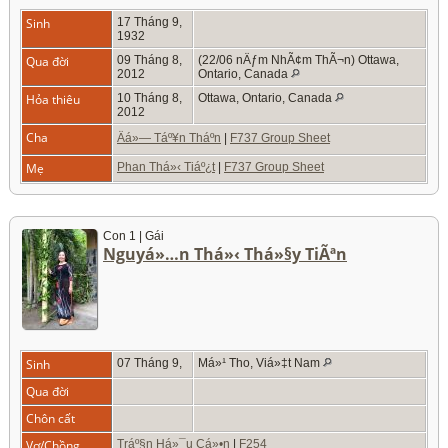
Sinh
17 Tháng 9,
1932
Qua đời
09 Tháng 8,
(22/06 nÄƒm NhÃ¢m ThÃ¬n) Ottawa,
2012
Ontario, Canada
Hỏa thiêu
10 Tháng 8,
Ottawa, Ontario, Canada
2012
Cha
Äá»— Táº¥n Tháº­n
|
F737 Group Sheet
Mẹ
Phan Thá»‹ Tiáº¿t
|
F737 Group Sheet
Con 1 | Gái
Nguyá»…n Thá»‹ Thá»§y TiÃªn
Sinh
07 Tháng 9,
Má»¹ Tho, Viá»‡t Nam
Qua đời
Chôn cất
Vợ/Chồng
Tráº§n Há»¯u Cá»•n
|
F254