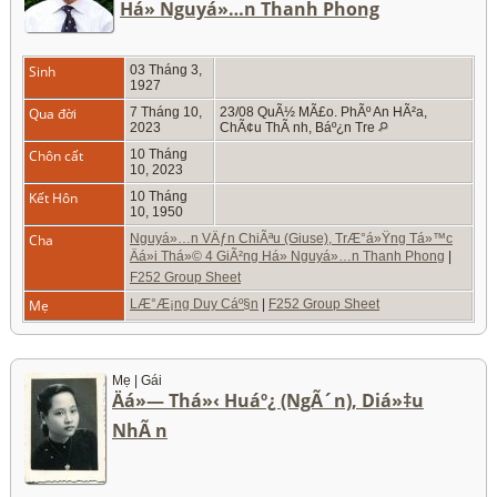
Há» Nguyá»…n Thanh Phong
Sinh
03 Tháng 3,
1927
Qua đời
7 Tháng 10,
23/08 QuÃ½ MÃ£o. PhÃº An HÃ²a,
2023
ChÃ¢u ThÃ nh, Báº¿n Tre
Chôn cất
10 Tháng
10, 2023
Kết Hôn
10 Tháng
10, 1950
Cha
Nguyá»…n VÄƒn ChiÃªu (Giuse), TrÆ°á»Ÿng Tá»™c
Äá»i Thá»© 4 GiÃ²ng Há» Nguyá»…n Thanh Phong
|
F252 Group Sheet
Mẹ
LÆ°Æ¡ng Duy Cáº§n
|
F252 Group Sheet
Mẹ | Gái
Äá»— Thá»‹ Huáº¿ (NgÃ´n), Diá»‡u
NhÃ n