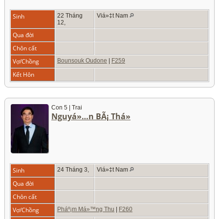
Sinh
22 Tháng
Viá»‡t Nam
12,
Qua đời
Chôn cất
Vợ/Chồng
Bounsouk Oudone
|
F259
Kết Hôn
Con 5 | Trai
Nguyá»…n BÃ¡ Thá»
Sinh
24 Tháng 3,
Viá»‡t Nam
Qua đời
Chôn cất
Vợ/Chồng
Pháº¡m Má»™ng Thu
|
F260