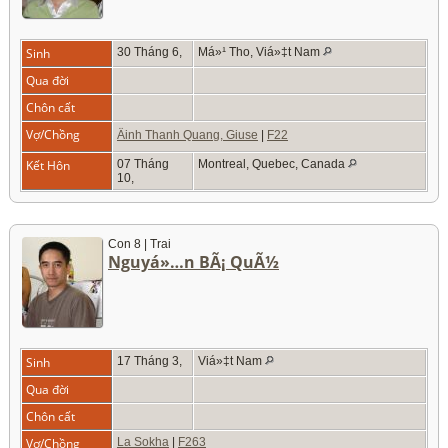
Sinh
30 Tháng 6,
Má»¹ Tho, Viá»‡t Nam
Qua đời
Chôn cất
Vợ/Chồng
Äinh Thanh Quang, Giuse
|
F22
Kết Hôn
07 Tháng
Montreal, Quebec, Canada
10,
Con 8 | Trai
Nguyá»…n BÃ¡ QuÃ½
Sinh
17 Tháng 3,
Viá»‡t Nam
Qua đời
Chôn cất
Vợ/Chồng
La Sokha
|
F263