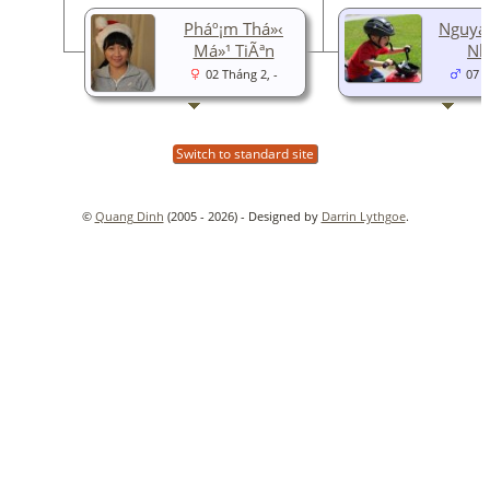
Pháº¡m Thá»‹
Nguyá
Má»¹ TiÃªn
Nh
02 Tháng 2, -
07 T
Switch to standard site
©
Quang Dinh
(2005 - 2026) - Designed by
Darrin Lythgoe
.