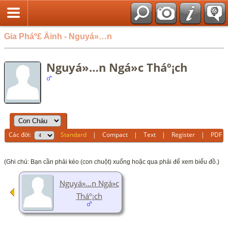
Gia Pháº£ Äinh - Nguyá»…n
Nguyá»…n Ngá»c Tháº¡ch
Các đời:
Standard
|
Compact
|
Text
|
Register
|
PDF
(Ghi chú: Bạn cần phải kéo (con chuột) xuống hoặc qua phải để xem biểu đồ.)
Nguyá»…n Ngá»c
Tháº¡ch