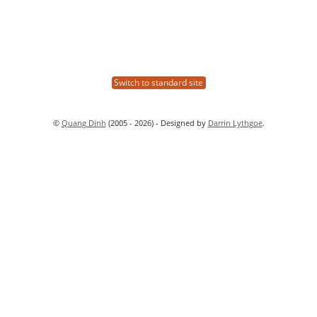
Switch to standard site
©
Quang Dinh
(2005 - 2026) - Designed by
Darrin Lythgoe
.