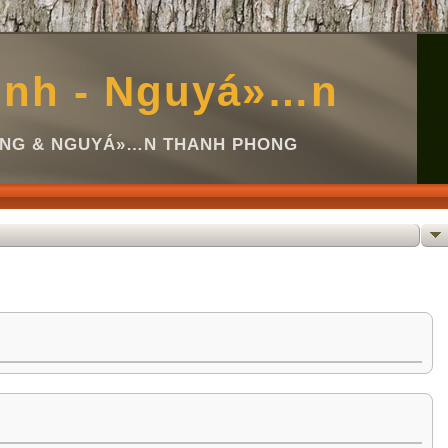
inh - Nguyá»…n
Ã NG & NGUYÁ»…N THANH PHONG