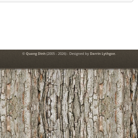
©
Quang Dinh
(2005 - 2026) - Designed by
Darrin Lythgoe
.