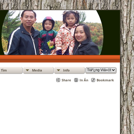
Tìm
Media
Info
Share
In Ấn
Bookmark