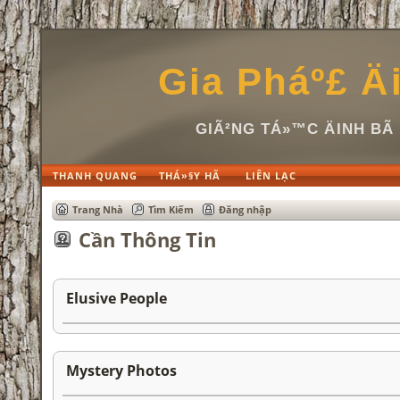
Gia Pháº£ Ä
GIÃ²NG TÁ»™C ÄINH B
THANH QUANG
THÁ»§Y HÃ
LIÊN LẠC
Trang Nhà
Tìm Kiếm
Đăng nhập
Cần Thông Tin
Elusive People
Mystery Photos