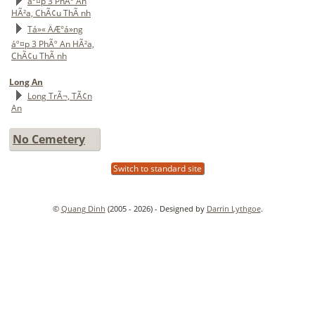
áº¤p 3 PhÃº An
HÃ²a, ChÃ¢u ThÃ nh
Tá»« ÄÆ°á»ng
áº¤p 3 PhÃº An HÃ²a,
ChÃ¢u ThÃ nh
Long An
Long TrÃ¬, TÃ¢n
An
No Cemetery
Switch to standard site
©
Quang Dinh
(2005 - 2026) - Designed by
Darrin Lythgoe
.