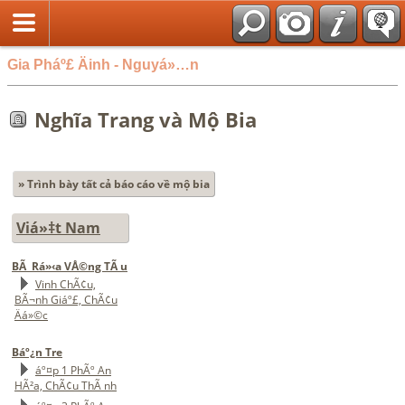
Gia Pháº£ Äinh - Nguyá»…n
Nghĩa Trang và Mộ Bia
» Trình bày tất cả báo cáo về mộ bia
Viá»‡t Nam
BÃ Rá»‹a VÅ©ng TÃ u
Vinh ChÃ¢u,
BÃ¬nh Giáº£, ChÃ¢u
Äá»©c
Báº¿n Tre
áº¤p 1 PhÃº An
HÃ²a, ChÃ¢u ThÃ nh