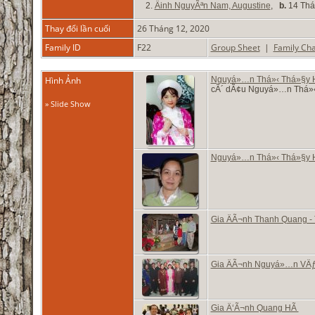
2.
Äinh NguyÃªn Nam, Augustine
,
b.
14 Thán
Thay đổi lần cuối
26 Tháng 12, 2020
Family ID
F22
Group Sheet
|
Family Cha
Hình Ảnh
Nguyá»…n Thá»‹ Thá»§y
cÃ´ dÃ¢u Nguyá»…n Thá»‹ 
» Slide Show
Nguyá»…n Thá»‹ Thá»§y
Gia ÄÃ¬nh Thanh Quang 
Gia ÄÃ¬nh Nguyá»…n VÄƒn
Gia Ä‘Ã¬nh Quang HÃ