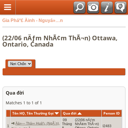
Gia Pháº£ Äinh - Nguyá»…n
(22/06 nÄƒm NhÃ¢m ThÃ¬n) Ottawa,
Ontario, Canada
Qua đời
Matches 1 to 1 of 1
Tên HỌ, Tên Thường Gọi
Qua đời
Person ID
09
(22/06 nÄƒm
Äá»— Thá»‹ Huáº¿ (NgÃ´n),
Tháng
NhÃ¢m ThÃ¬n)
1
I2483
8,
Ottawa, Ontario,