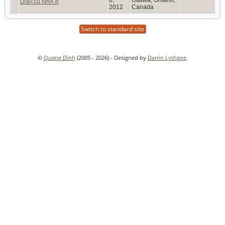
Diá»‡u NhÃ n
2012
Canada
Switch to standard site
©
Quang Dinh
(2005 - 2026) - Designed by
Darrin Lythgoe
.