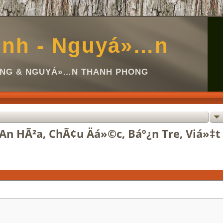
inh - Nguyá»…n
Ã NG & NGUYÁ»…N THANH PHONG
An HÃ²a, ChÃ¢u Äá»©c, Báº¿n Tre, Viá»‡