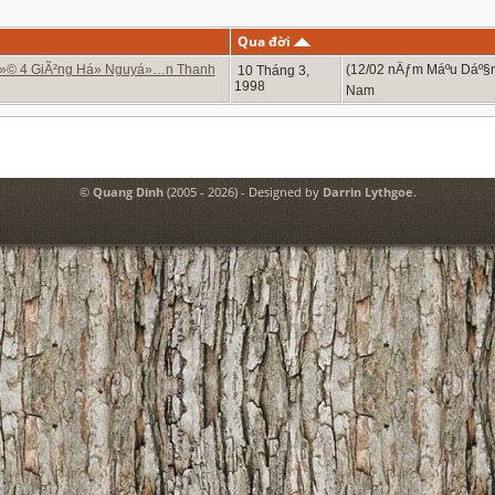
Qua đời
á»© 4 GiÃ²ng Há» Nguyá»…n Thanh
(12/02 nÄƒm Máº­u Dáº§n
10 Tháng 3,
1998
Nam
©
Quang Dinh
(2005 - 2026) - Designed by
Darrin Lythgoe
.