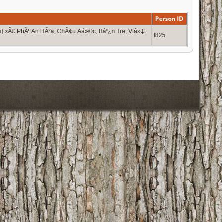
Person ID
) xÃ£ PhÃº An HÃ²a, ChÃ¢u Äá»©c, Báº¿n Tre, Viá»‡t
I825