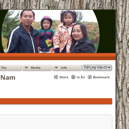
Tìm
Media
Info
t Nam
Share
In Ấn
Bookmark