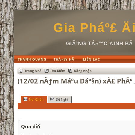
Gia Pháº£ Ä
GIÃ²NG TÁ»™C ÄINH B
THANH QUANG
THÁ»§Y HÃ
LIÊN LẠC
Trang Nhà
Tìm Kiếm
Đăng nhập
(12/02 nÄƒm Máº­u Dáº§n) xÃ£ PhÃº 
Nơi Chốn
Đề Nghị
Qua đời