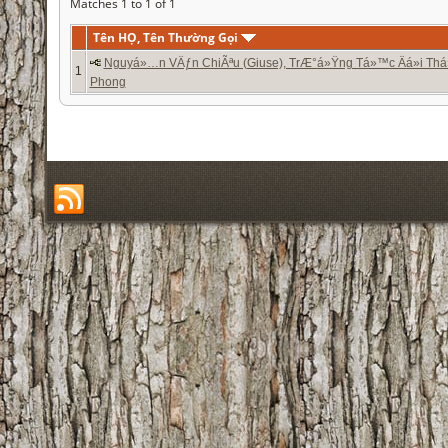
Matches 1 to 1 of 1
Tên HỌ, Tên Thường Gọi
Nguyá»…n VÄƒn ChiÃªu (Giuse), TrÆ°á»Ÿng Tá»™c Äá»i Th
1
Phong