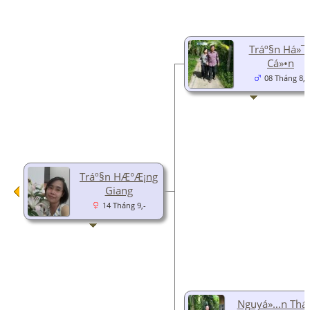
Tráº§n Há»¯
Cá»•n
08 Tháng 8,-
Tráº§n HÆ°Æ¡ng
Giang
14 Tháng 9,-
Nguyá»…n Thá»