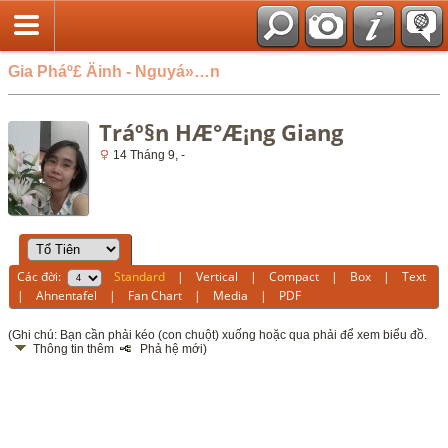
Gia Pháº£ Äinh - Nguyá»…n
Tráº§n HÆ°Æ¡ng Giang
14 Tháng 9, -
Các đời:
Standard
|
Vertical
|
Compact
|
Box
|
Text
|
Ahnentafel
|
Fan Chart
|
Media
|
PDF
(Ghi chú: Bạn cần phải kéo (con chuột) xuống hoặc qua phải để xem biểu đồ.
Thông tin thêm
Phả hệ mới)