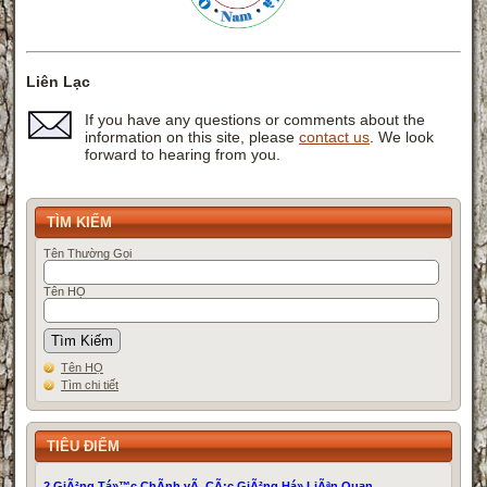
Liên Lạc
If you have any questions or comments about the
information on this site, please
contact us
. We look
forward to hearing from you.
TÌM KIẾM
Tên Thường Gọi
Tên HỌ
Tên HỌ
Tìm chi tiết
TIÊU ĐIỂM
2 GiÃ²ng Tá»™c ChÃ­nh vÃ CÃ¡c GiÃ²ng Há» LiÃªn Quan