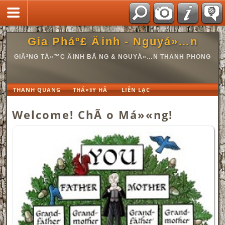
Gia Pháº£ Äinh - Nguyá»…n
GIÃ²NG TÁ»™C ÄINH BÃ NG & NGUYÁ»…N THANH PHONG
THANH QUANG
THÁ»§Y HÃ
LIÊN LẠC
Welcome! ChÃ o Má»«ng!