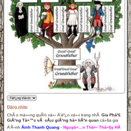
Đăng nhập
ChÃ o má»«ng quÃ½ vá»‹ Ä‘áº¿n vá»›i trang nhÃ
Gia Pháº£
GiÃ²ng Tá»™c vÃ cÃ¡c giÃ²ng há» liÃªn quan
cá»§a gia
Ä‘Ã¬nh
Äinh Thanh Quang
-
Nguyá»…n Thá»‹ Thá»§y HÃ