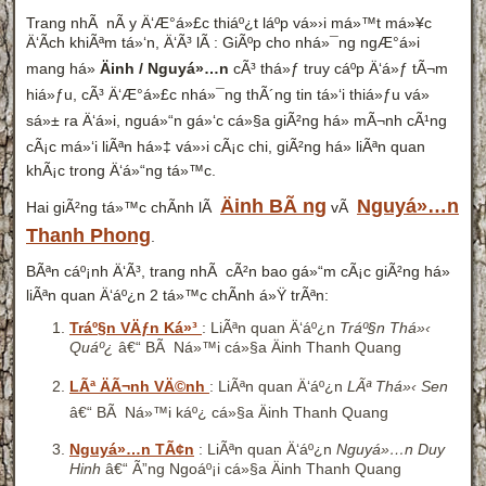
Trang nhÃ nÃ y Ä‘Æ°á»£c thiáº¿t láº­p vá»›i má»™t má»¥c
Ä‘Ã­ch khiÃªm tá»‘n, Ä‘Ã³ lÃ : GiÃºp cho nhá»¯ng ngÆ°á»i
mang há»
Äinh / Nguyá»…n
cÃ³ thá»ƒ truy cáº­p Ä‘á»ƒ tÃ¬m
hiá»ƒu, cÃ³ Ä‘Æ°á»£c nhá»¯ng thÃ´ng tin tá»‘i thiá»ƒu vá»
sá»± ra Ä‘á»i, nguá»“n gá»‘c cá»§a giÃ²ng há» mÃ¬nh cÃ¹ng
cÃ¡c má»‘i liÃªn há»‡ vá»›i cÃ¡c chi, giÃ²ng há» liÃªn quan
khÃ¡c trong Ä‘á»“ng tá»™c.
Äinh BÃ ng
Nguyá»…n
Hai giÃ²ng tá»™c chÃ­nh lÃ
vÃ
Thanh Phong
.
BÃªn cáº¡nh Ä‘Ã³, trang nhÃ cÃ²n bao gá»“m cÃ¡c giÃ²ng há»
liÃªn quan Ä‘áº¿n 2 tá»™c chÃ­nh á»Ÿ trÃªn:
Tráº§n VÄƒn Ká»³
: LiÃªn quan Ä‘áº¿n
Tráº§n Thá»‹
Quáº¿
â€“ BÃ Ná»™i cá»§a Äinh Thanh Quang
LÃª ÄÃ¬nh VÄ©nh
: LiÃªn quan Ä‘áº¿n
LÃª Thá»‹ Sen
â€“ BÃ Ná»™i káº¿ cá»§a Äinh Thanh Quang
Nguyá»…n TÃ¢n
: LiÃªn quan Ä‘áº¿n
Nguyá»…n Duy
Hinh
â€“ Ã”ng Ngoáº¡i cá»§a Äinh Thanh Quang