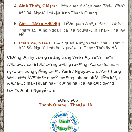
Äinh Tháº¿ GiÃ¡m
: LiÃªn quan Ä‘áº¿n
Äinh Thá»‹ PhÃº
â€“ BÃ Ngoáº¡i cá»§a Äinh Thanh Quang
Äá»— Táº¥n HÆ°Æ¡i
: LiÃªn quan Ä‘áº¿n
Äá»— Táº¥n
Tháº­n
â€“ Ã”ng Ngoáº¡i cá»§a Nguyá»…n Thá»‹ Thá»§y
HÃ
Phan VÄƒn BÃ i
: LiÃªn quan Ä‘áº¿n
Phan Thá»‹ Tiáº¿t
â€“ BÃ Ngoáº¡i cá»§a Nguyá»…n Thá»‹ Thá»§y HÃ
ChÃºng tÃ´i hy vá»ng ráº±ng trang Web nÃ y sáº½ nháº­n
Ä‘Æ°á»£c sá»± hÆ°á»Ÿng á»©ng rá»™ng rÃ£i cá»§a má»i
ngÆ°á»i trong giÃ²ng tá»™c
Äinh / Nguyá»…n
, Ä‘á»ƒ trang
Web sáº½ Ä‘Æ°á»£c má»Ÿ rá»™ng, phong phÃº, liÃªn káº¿t
Ä‘Æ°á»£c má»‘i quan há»‡ giÃ²ng há» cá»§a cÃ¡c dÃ²ng
tá»™c
Äinh / Nguyá»…n
.
ThÃ¢n chÃ o
Thanh Quang
-
Thá»§y HÃ